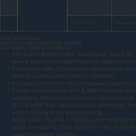
16
11.15-11.20
Doa
17
11.20-11.30
Penutup 
Tata Tertib Acara :
KHOTMUL DAN HAFLATUL QUR’AN
SDIT-SMPIT WIDYA CENDEKIA
Para siswa/i dimohon untuk sarapan pagi (sesi 1),dan
masing sebelum berangkat/mengikuti kegiatan khotmul
Para siswa/i hadir 30 (tiga puluh) menit sebelum dim
telah ditetapkan panitia (rundown terlampir).
Para siswa/i mengikuti seluruh rangkaian kegiatan ya
Pakaian siswa/i Khotmul SDIT & SMPIT (Laki-laki=koko
selempang, Perempuan=gamis putih, kerudung beige d
SDIT & SMPIT (Laki-laki=koko putih, celana putih, 
putih, kerudung orchid dan selempang).
Setiap siswa/i Khotmul & Haflatul Qur’an hanya diiz
dalam area gedung. Diluar dari jumlah yang sudah di
masuk ke ruangan kegiatan.